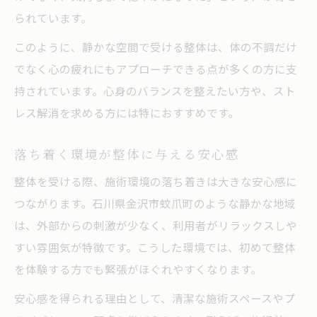
られています。
このように、静かな空間で受ける整体は、体の不調だけ
でなく心の疲れにもアプローチできる点が多くの方に支
持されています。心身のバランスを整えたい方や、スト
レス解消を求める方には特におすすめです。
落ち着く環境が整体に与える安心感
整体を受ける際、施術環境の落ち着きは大きな安心感に
つながります。石川県金沢市蚊爪町のような静かな地域
は、外部からの刺激が少なく、利用者がリラックスしや
すい雰囲気が特徴です。こうした環境では、初めて整体
を体験する方でも緊張がほぐれやすくなります。
安心感を得られる理由として、清潔な施術スペースやプ