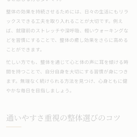
整体の効果を持続させるためには、日々の生活にもリラ
ックスできる工夫を取り入れることが大切です。例え
ば、就寝前のストレッチや深呼吸、軽いウォーキングな
どを習慣にすることで、整体の癒し効果をさらに高める
ことができます。
忙しい方でも、整体を通じて心と体の声に耳を傾ける時
間を持つことで、自分自身を大切にする習慣が身につき
ます。無理なく続けられる方法を見つけ、心身ともに健
やかな毎日を目指しましょう。
通いやすさ重視の整体選びのコツ