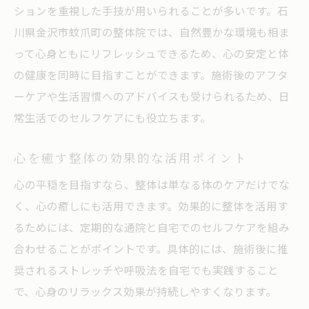
自分に合う整体を見つけるための工夫
ションを重視した手技が用いられることが多いです。石
無理なく通える整体店の特徴とは
川県金沢市蚊爪町の整体院では、自然豊かな環境も相ま
整体で続けやすい通院環境の選び方
って心身ともにリフレッシュできるため、心の安定と体
の健康を同時に目指すことができます。施術後のアフタ
金沢市蚊爪町で見つかる癒し整体体験談
ーケアや生活習慣へのアドバイスも受けられるため、日
実際に整体で心の平穏を感じた体験談
常生活でのセルフケアにも役立ちます。
整体利用者が語る癒しと安心の理由
整体施術で心身が癒された感想特集
心を癒す整体の効果的な活用ポイント
静かな環境で整体を受けた感動の声
心の平穏を目指すなら、整体は単なる体のケアだけでな
整体で心の負担が軽くなった実例紹介
く、心の癒しにも活用できます。効果的に整体を活用す
るためには、定期的な通院と自宅でのセルフケアを組み
合わせることがポイントです。具体的には、施術後に推
奨されるストレッチや呼吸法を自宅でも実践すること
で、心身のリラックス効果が持続しやすくなります。