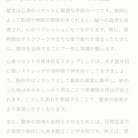
整体は心身のリセットに最適な手段の一つです。施術に
よって筋肉や関節の緊張がほぐれると、脳への血流も促
進され、心のリフレッシュにもつながります。特に、長
時間のデスクワークや立ち仕事で疲れが溜まったときに
は、整体を活用することで一気に体調が整います。
心身リセットの具体的なステップとしては、まず整体前
に軽いストレッチや深呼吸で体をほぐしておきましょ
う。施術中はリラックスして身体の感覚に集中し、終わ
った後は水分をしっかり摂ることで老廃物の排出が促さ
れます。こうした流れを意識することで、整体の効果が
より実感しやすくなります。
また、整体の効果を長持ちさせるためには、日常生活で
の姿勢や動作にも気を配ることが大切です。例えば、座