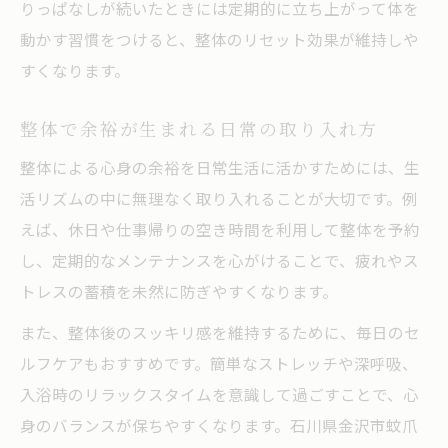
りっぱなしが続いたときには定期的に立ち上がって体を
動かす習慣をつけると、整体のリセット効果が維持しや
すくなります。
整体で余裕が生まれる日常の取り入れ方
整体による心身の余裕を日常生活に活かすためには、生
活リズムの中に無理なく取り入れることが大切です。例
えば、休日や仕事帰りの空き時間を利用して整体を予約
し、定期的なメンテナンスを心がけることで、疲れやス
トレスの蓄積を未然に防ぎやすくなります。
また、整体後のスッキリ感を維持するために、毎日のセ
ルフケアもおすすめです。簡単なストレッチや深呼吸、
入浴時のリラックスタイムを意識して過ごすことで、心
身のバランスが保ちやすくなります。石川県金沢市蚊爪