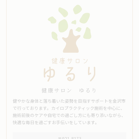
健康サロン ゆるり
健やかな身体と落ち着いた姿勢を目指すサポートを金沢市
で行っております。カイロプラクティック施術を中心に、
施術前後のケアや自宅での過ごし方にも寄り添いながら、
快適な毎日を過ごすお手伝いをしています。
〒921-8173