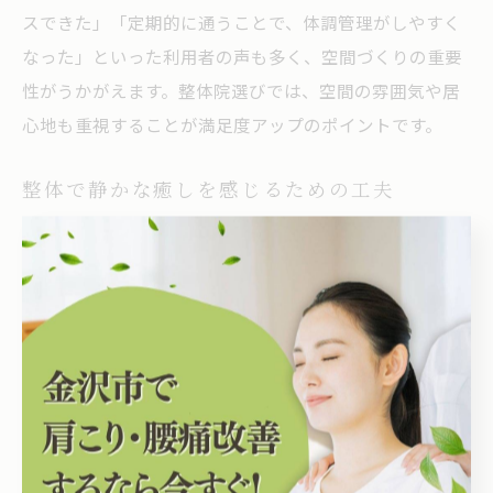
スできた」「定期的に通うことで、体調管理がしやすく
なった」といった利用者の声も多く、空間づくりの重要
性がうかがえます。整体院選びでは、空間の雰囲気や居
心地も重視することが満足度アップのポイントです。
整体で静かな癒しを感じるための工夫
静かな癒しを感じるためには、整体院側の工夫と利用者
自身の心構えが大切です。石川県金沢市蚊爪町の整体院
では、雑音の少ない立地や施術室の防音対策、照明や香
りの演出など、リラックスできる環境づくりが重視され
ています。こうした工夫により、施術中の集中力やリラ
ックス度が高まります。
また、利用者自身も静かな癒しを感じるために、スマー
トフォンの電源を切る、ゆったりとした服装で来院す