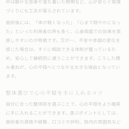
中は静かな音楽や落ち着いた照明など、心が安らぐ環境
づくりにも工夫が凝らされています。
施術後には、「体が軽くなった」「心まで穏やかになっ
た」といった利用者の声も多く、心身両面での効果を実
感しやすいのが特徴です。万が一、不安や体調の変化を
感じた場合は、すぐに相談できる体制が整っているた
め、安心して継続的に通うことができます。こうした積
み重ねが、心の平穏へとつながる大きな理由となってい
ます。
整体選びで心の平穏を手に入れるコツ
自分に合った整体院を選ぶことで、心の平穏をより確実
に手に入れることができます。選ぶポイントとしては、
施術者の資格や経験、口コミや評判、院内の雰囲気など