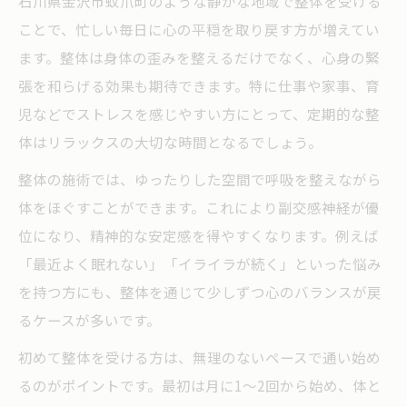
石川県金沢市蚊爪町のような静かな地域で整体を受ける
ことで、忙しい毎日に心の平穏を取り戻す方が増えてい
ます。整体は身体の歪みを整えるだけでなく、心身の緊
張を和らげる効果も期待できます。特に仕事や家事、育
児などでストレスを感じやすい方にとって、定期的な整
体はリラックスの大切な時間となるでしょう。
整体の施術では、ゆったりした空間で呼吸を整えながら
体をほぐすことができます。これにより副交感神経が優
位になり、精神的な安定感を得やすくなります。例えば
「最近よく眠れない」「イライラが続く」といった悩み
を持つ方にも、整体を通じて少しずつ心のバランスが戻
るケースが多いです。
初めて整体を受ける方は、無理のないペースで通い始め
るのがポイントです。最初は月に1〜2回から始め、体と