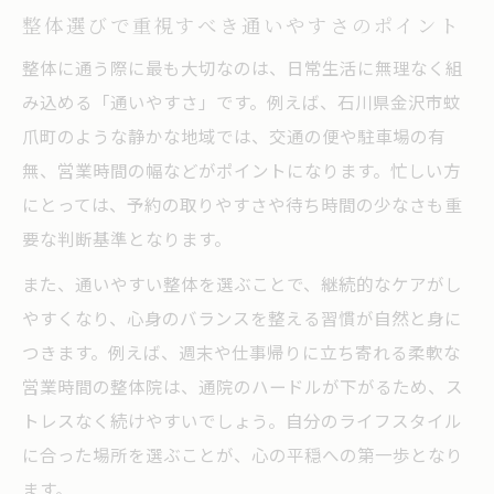
整体選びで重視すべき通いやすさのポイント
整体に通う際に最も大切なのは、日常生活に無理なく組
み込める「通いやすさ」です。例えば、石川県金沢市蚊
爪町のような静かな地域では、交通の便や駐車場の有
無、営業時間の幅などがポイントになります。忙しい方
にとっては、予約の取りやすさや待ち時間の少なさも重
要な判断基準となります。
また、通いやすい整体を選ぶことで、継続的なケアがし
やすくなり、心身のバランスを整える習慣が自然と身に
つきます。例えば、週末や仕事帰りに立ち寄れる柔軟な
営業時間の整体院は、通院のハードルが下がるため、ス
トレスなく続けやすいでしょう。自分のライフスタイル
に合った場所を選ぶことが、心の平穏への第一歩となり
ます。