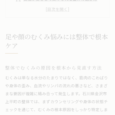
リラクゼーション効果も高い整体体験の魅
力
足や顔のむくみに強い整体施術の特徴とは
ホットペッパービューティーで整体院探し
足や顔のむくみ悩みには整体で根本
のコツ
ケア
女性に人気の整体で美しさと快適さ実現
美容と健康を叶える女性向け整体の魅力解
整体でむくみの原因を根本から見直す方法
説
整体で叶う美しい姿勢と快適な生活習慣
むくみは単なる水分のたまりではなく、筋肉のこわばり
や身体の歪み、血流やリンパの流れの悪さなど、さまざ
むくみ改善に特化した整体の違いとは何か
まな要因が複雑に絡み合って発生します。石川県金沢市
石川県リラクゼーション整体のおすすめポ
上平町の整体では、まずカウンセリングや身体の状態チ
イント
ェックを通じて、むくみの根本原因をしっかり特定しま
整体で得るリフレッシュ体験と美しさの両