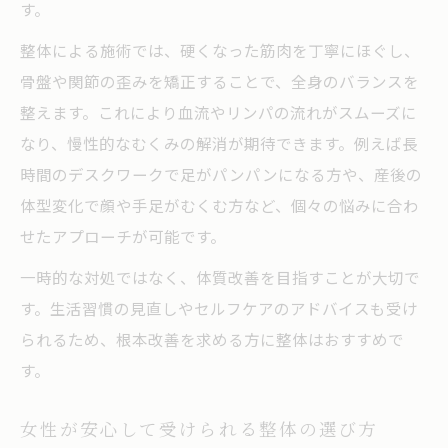
す。
立
整体による施術では、硬くなった筋肉を丁寧にほぐし、
慢性的なむくみに整体アプローチの真価
骨盤や関節の歪みを矯正することで、全身のバランスを
整体で慢性的なむくみが改善する理由
整えます。これにより血流やリンパの流れがスムーズに
カウンセリング重視の整体が選ばれる理由
なり、慢性的なむくみの解消が期待できます。例えば長
マッサージと整体の違いと効果的な受け方
時間のデスクワークで足がパンパンになる方や、産後の
口コミで評価される整体のむくみ改善力
体型変化で顔や手足がむくむ方など、個々の悩みに合わ
整体による体質改善とリラクゼーション体
せたアプローチが可能です。
験
一時的な対処ではなく、体質改善を目指すことが大切で
整体を活用したむくみ対策の最新メソッド
す。生活習慣の見直しやセルフケアのアドバイスも受け
整体で話題のむくみ対策メソッド最新解説
られるため、根本改善を求める方に整体はおすすめで
整体とリラクゼーションの相乗効果を探る
す。
女性が続けやすい整体ケアのポイントとは
女性が安心して受けられる整体の選び方
ホットペッパービューティーで整体選び成