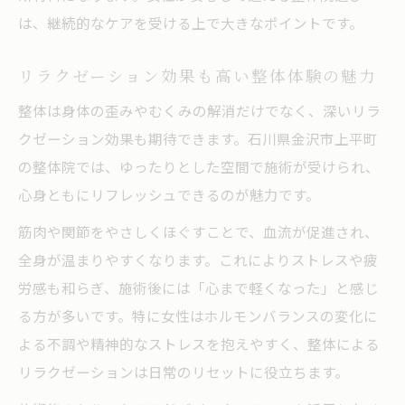
整体で人気の腰痛・むくみ対策メニューの
は、継続的なケアを受ける上で大きなポイントです。
特徴
リラクゼーション整体で心身の負担を軽減
リラクゼーション効果も高い整体体験の魅力
整体で得られる長期的な健康メリット
整体は身体の歪みやむくみの解消だけでなく、深いリラ
クゼーション効果も期待できます。石川県金沢市上平町
の整体院では、ゆったりとした空間で施術が受けられ、
心身ともにリフレッシュできるのが魅力です。
筋肉や関節をやさしくほぐすことで、血流が促進され、
全身が温まりやすくなります。これによりストレスや疲
労感も和らぎ、施術後には「心まで軽くなった」と感じ
る方が多いです。特に女性はホルモンバランスの変化に
よる不調や精神的なストレスを抱えやすく、整体による
リラクゼーションは日常のリセットに役立ちます。