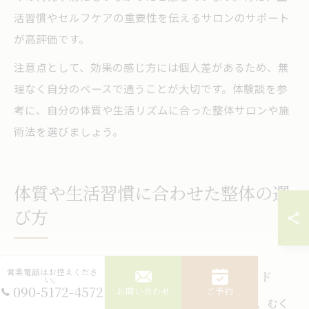
活習慣やセルフケアの重要性を伝えるサロンのサポート
が高評価です。
注意点として、効果の感じ方には個人差があるため、無
理なく自分のペースで通うことが大切です。体験談を参
考に、自分の体質や生活リズムに合った整体サロンや施
術法を選びましょう。
体質や生活習慣に合わせた整体の選
び方
営業電話はお控えくださ
体質別に選べる整体の特徴と選び方ガイド
い。
090-5172-4572
お問い合わせ
ご予約
整体は、身体の歪みや筋肉の緊張を整えることで、むく