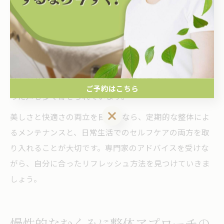
っています。
リフレッシュ体験は、血行促進や体内バランスの調整に
よって、肌のツヤやハリ、むくみの改善など美容面でも
効果が期待できます。実際に通われている方からは「気
持ちも前向きになった」「肌の調子が良くなった」とい
ご予約はこちら
った声も多く寄せられています。
ご予約はこちら
美しさと快適さの両立を目指すなら、定期的な整体によ
るメンテナンスと、日常生活でのセルフケアの両方を取
り入れることが大切です。専門家のアドバイスを受けな
がら、自分に合ったリフレッシュ方法を見つけていきま
しょう。