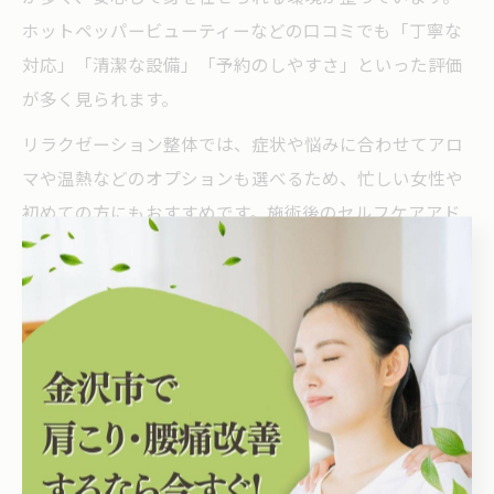
ホットペッパービューティーなどの口コミでも「丁寧な
対応」「清潔な設備」「予約のしやすさ」といった評価
が多く見られます。
リラクゼーション整体では、症状や悩みに合わせてアロ
マや温熱などのオプションも選べるため、忙しい女性や
初めての方にもおすすめです。施術後のセルフケアアド
バイスも充実しており、日常生活での健康維持にも役立
ちます。
整体で得るリフレッシュ体験と美しさの両立
整体を受けることで、身体の不調を和らげながら心身と
もにリフレッシュできるのが大きな特長です。石川県金
沢市上平町の整体サロンでは、施術前の丁寧なカウンセ
リングから始まり、安心して施術を受けられる体制が整