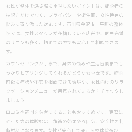
功術
女性が整体を選ぶ際に重視したいポイントは、施術者の
技術力だけでなく、プライバシーや衛生面、女性特有の
整体によるむくみケアの体験談を徹底紹介
悩みに寄り添った対応です。石川県金沢市上平町の整体
体質や生活習慣に合わせた整体の選び方
院では、女性スタッフが在籍している店舗や、個室完備
体質別に選べる整体の特徴と選び方ガイド
のサロンも多く、初めての方でも安心して相談できま
生活習慣から始める整体でむくみ対策の工
す。
夫
カウンセリングが丁寧で、身体の悩みや生活習慣までし
整体とマッサージの違いを知って賢く選ぶ
っかりヒアリングしてくれるかどうかも重要です。施術
女性施術者在籍の整体院で安心ケア体験
前後に症状や不安を相談できる環境や、女性向けのリラ
ホットペッパービューティーのレビュー活
クゼーションメニューが用意されているかもチェックし
用法
ましょう。
整体で叶える腰痛・むくみ同時ケアの秘訣
口コミや評判を参考にすることもおすすめです。実際に
整体で腰痛とむくみを同時に改善する方法
通った方の体験談は、施術の効果や雰囲気、安全性の判
骨盤矯正と整体の組合せによる効果的ケア
断材料になります。女性が安心して通える整体院選び