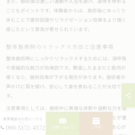
また、施術後は激しい運動や入浴を避け、身体を休める
こともポイントです。体験者からは、施術後にゆっくり
休むことで疲労回復やリラクゼーション効果をより強く
感じたという意見が寄せられています。
整体施術時のリラックス方法と注意事項
整体施術時にしっかりリラックスするためには、深呼吸
や意識的な脱力が効果的です。緊張したままだと筋肉が
硬くなり、施術効果が下がる場合があります。施術者の
声かけに耳を傾け、安心して身を委ねることが大切で
す。
注意事項としては、施術中に無理な体勢や過剰な力を加
えられたと感じた場合、すぐに施術者に伝えることが重
営業電話はお控えくださ
い。
090-5172-4572
要です。また、整体師に対して配慮ある言葉遣いを心が
お問い合わせ
ご予約