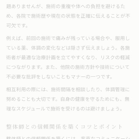
整体施術時のリラックス方法と注意事項
題ありませんが、施術の重複や体への負担を避けるた
整体相互活用で快適さを追求するコツ
め、各院で施術歴や現在の状態を正確に伝えることが不
相互利用ならではのトラブル回避術を紹介
可欠です。
整体相互利用時に多いトラブル例と対策
例えば、前回の施術で痛みが残っている場合や、服用し
整体利用時の誤解を防ぐためのポイント
ている薬、体調の変化などは隠さず伝えましょう。各施
術者が最適な治療計画を立てやすくなり、リスクの軽減
整体施術中のトラブル回避の具体策
につながります。また、他院の施術方針や技術について
整体相互利用で重要なコミュニケーション
不必要な批評をしないこともマナーの一つです。
術
整体施術時に困ったときの相談先と対処法
相互利用の際には、施術間隔を相談したり、体調管理に
努めることも大切です。自身の健康を守るためにも、無
理なスケジュールで施術を受けるのは避けましょう。
整体師との信頼関係を築くコツとポイント
整体師との信頼関係を築くには、率直なコミュニケーシ