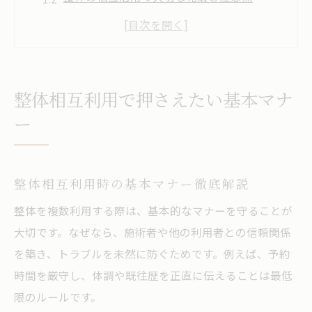
整体師との信頼関係を築くコツとポイント
整体施術前に確認すべきマナーと流れ
相互利用時に避けたいNGワードと対応策
安心して整体を受けるための注意点
整体相互利用で押さえたい基本マナ
整体施術前に知るべき安全対策の基本
ー
安心感を高める整体の事前相談ポイント
整体相互利用で起こりがちな不安の解消法
整体相互利用時の基本マナー徹底解説
整体施術時の体調管理と注意すべき点
整体を複数利用する際は、基本的なマナーを守ることが
整体の安心施術を受けるための準備術
大切です。なぜなら、施術者や他の利用者との信頼関係
複数の整体活用時に意識すべきルール
を築き、トラブルを未然に防ぐためです。例えば、予約
整体院相互利用時の基本ルールと注意点
時間を厳守し、体調や既往歴を正直に伝えることは最低
複数の整体を利用する際の施術のコツ
限のルールです。