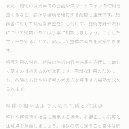
整体と整骨院の併用で留意すべき点
また、施術中は大声での会話やスマートフォンの使用を
整体利用時の保険適用ルールとポイント
控えるなど、静かな環境を維持する配慮も重要です。施
整体相互活用でトラブルを防ぐ方法
術者に対して無理な要望を押し付けず、施術方針や流れ
整体施術時の服装や下着の選び方ガイド
について疑問があれば丁寧に相談しましょう。こうした
整体施術時に適した服装と下着の選び方
マナーを守ることで、安心して整体の効果を実感できま
す。
整体相互利用で重視したいリラックス服
整体での下着の扱いと注意ポイント解説
相互利用の場合、他院の施術内容や感想を過度に比較し
て話すのは控えるのが無難です。円滑な利用のために
整体時に快適な服装を選ぶための基準
も、各院の方針や施術者の考え方を尊重する姿勢が求め
整体施術での締め付けを避ける服装の工夫
られます。
整体を安全に楽しむコツとポイント徹底解説
整体施術を安全に楽しむための基本知識
整体の相互活用で大切な礼儀と注意点
整体相互利用で安心感を高める工夫
整体や整骨院を相互に活用する場合、礼儀正しい態度と
整体を心地よく受けるための実践ポイント
注意点を意識しましょう。複数の院に通うこと自体は問