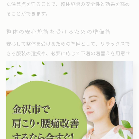
た注意点を守ることで、整体施術の安全性と効果を高め
ることができます。
整体の安心施術を受けるための準備術
安心して整体を受けるための準備として、リラックスで
きる服装の選択や、必要に応じて下着の着替えを用意す
ることがポイントです。特に女性の場合、ブラジャーの
取り扱いが気になる方も多いですが、施術内容によって
は外す・付け替えるなどの案内があるため、事前に相談
しておくと安心です。
また、施術前にはトイレを済ませておくことや、アクセ
サリー類を外すなど、細かな準備も大切です。問診票の
記入やカウンセリングにも積極的に応じ、自分の要望や
不安をしっかり伝えることで、施術者との信頼関係を築