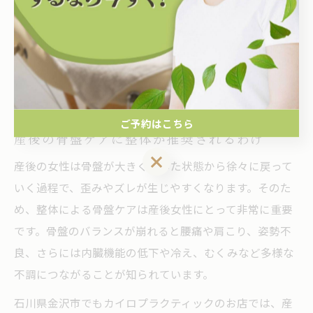
若々しさを長く保ちたい方におすすめです。
産後ケアに整体が選ばれる理由とは
ご予約はこちら
産後の骨盤ケアに整体が推奨されるわけ
ご予約はこちら
産後の女性は骨盤が大きく開いた状態から徐々に戻って
いく過程で、歪みやズレが生じやすくなります。そのた
め、整体による骨盤ケアは産後女性にとって非常に重要
です。骨盤のバランスが崩れると腰痛や肩こり、姿勢不
良、さらには内臓機能の低下や冷え、むくみなど多様な
不調につながることが知られています。
石川県金沢市でもカイロプラクティックのお店では、産