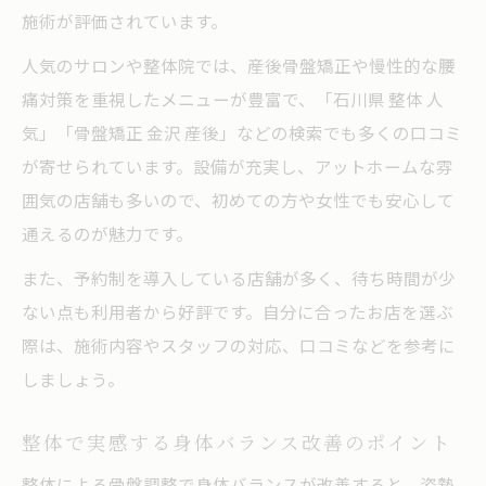
整体で健康と美容の両立を目指す方法
施術が評価されています。
骨盤の歪みが原因の不調を整体で改善する
人気のサロンや整体院では、産後骨盤矯正や慢性的な腰
整体とカイロプラクティックで姿勢を美し
痛対策を重視したメニューが豊富で、「石川県 整体 人
く保つ
気」「骨盤矯正 金沢 産後」などの検索でも多くの口コミ
整体の骨盤調整で疲れにくい身体を作る秘
が寄せられています。設備が充実し、アットホームな雰
訣
囲気の店舗も多いので、初めての方や女性でも安心して
根本改善を目指すカイロプラクティック体験談
通えるのが魅力です。
整体とカイロプラクティック体験談が伝え
また、予約制を導入している店舗が多く、待ち時間が少
る効果
ない点も利用者から好評です。自分に合ったお店を選ぶ
骨盤矯正に整体を選ぶ方のリアルな感想
際は、施術内容やスタッフの対応、口コミなどを参考に
整体施術で身体の悩みを根本改善できた理
しましょう。
由
整体で実感する身体バランス改善のポイント
石川県で人気の整体体験から学ぶ選び方
整体による骨盤調整で身体バランスが改善すると、姿勢
骨盤矯正整体で変わる美容と健康の実感