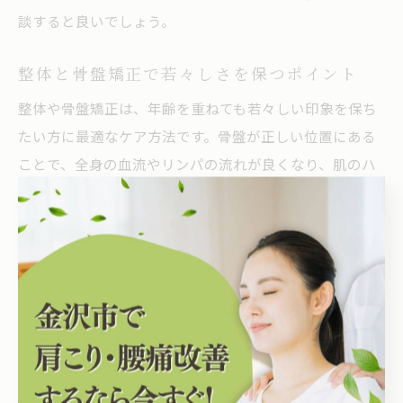
談すると良いでしょう。
整体と骨盤矯正で若々しさを保つポイント
整体や骨盤矯正は、年齢を重ねても若々しい印象を保ち
たい方に最適なケア方法です。骨盤が正しい位置にある
ことで、全身の血流やリンパの流れが良くなり、肌のハ
リやツヤの向上、むくみの予防にも効果が期待できま
す。また、姿勢が美しく保たれることで、見た目年齢が
若く見えるというメリットもあります。
金沢市内では、産後ケアや加齢による体型の変化に悩む
女性の利用が増えており、口コミでも「体が軽くなっ
た」「歩くのが楽になった」などの声が寄せられていま
す。整体やカイロプラクティックの専門店では、健康と
美容の両面からサポートしてくれるため、自分らしい