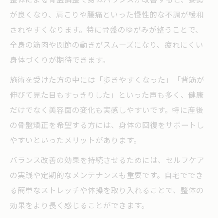
が良くなり、肩こりや腰痛といった慢性的な不調が緩和
整体とセルフケアで理想の姿勢を実現する
されやすくなります。特に骨盤のゆがみが整うことで、
整体で骨盤を整えセルフケア習慣を身につ
全身の筋肉や関節の動きがスムーズになり、疲れにくい
ける
身体づくりが期待できます。
理想の姿勢を整体と骨盤矯正で実現する秘
施術を受けた方の中には「歩きやすくなった」「背筋が
訣
伸びて見た目もすっきりした」といった声も多く、健康
整体施術後に効果を保つストレッチのポイ
だけでなく美容面の変化も実感しやすいです。特に産後
ント
の骨盤矯正を希望する方には、身体の回復をサポートし
骨盤矯正とセルフケアが健康美を支える理
やすいといったメリットがあります。
由
バランス改善の効果を持続させるためには、セルフケア
整体とセルフケアで歪みの再発を防ぐ方法
の実践や定期的なメンテナンスも重要です。自宅ででき
る簡単なストレッチや体操を取り入れることで、整体の
効果をより長く感じることができます。