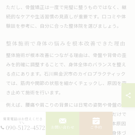
ただし、骨盤矯正は一度で完璧に整うものではなく、継
続的なケアや生活習慣の見直しが重要です。口コミや体
験談を参考に、自分に合った整体院を選びましょう。
整体施術で身体の悩みを根本改善できた理由
整体施術が根本改善につながる理由は、骨盤や背骨の歪
みを的確に調整することで、身体全体のバランスを整え
る点にあります。石川県金沢市のカイロプラクティック
では、筋肉や関節の状態を細かくチェックし、原因を突
き止めて施術を行います。
例えば、腰痛や肩こりの背景には日常の姿勢や骨盤の歪
みが隠れていることが多く、表面的なマッサージだけで
営業電話はお控えくださ
い。
は一時的な改善にとどまりがちです。整体では根本原因
090-5172-4572
お問い合わせ
ご予約
を見極め、骨格から整えることで、再発しにくい身体づ