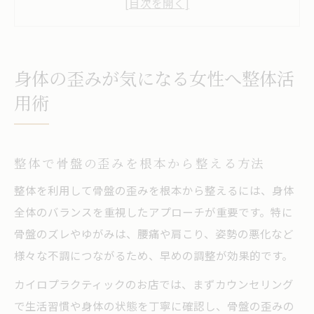
ト
カイロプラクティック整体のメリット徹底
解説
身体の歪みが気になる女性へ整体活
骨盤矯正は整体とセルフケアの組み合わせ
用術
が重要
骨盤矯正を整体で叶える美容と健康法
整体で骨盤の歪みを根本から整える方法
整体の骨盤矯正で美しい姿勢と健康習慣を
手に入れる
整体を利用して骨盤の歪みを根本から整えるには、身体
骨盤矯正が美容やダイエットに効果的な理
全体のバランスを重視したアプローチが重要です。特に
由
骨盤のズレやゆがみは、腰痛や肩こり、姿勢の悪化など
様々な不調につながるため、早めの調整が効果的です。
整体とカイロプラクティックの違いと選び
方
カイロプラクティックのお店では、まずカウンセリング
整体骨盤ケアで身体の歪みを改善するコツ
で生活習慣や身体の状態を丁寧に確認し、骨盤の歪みの