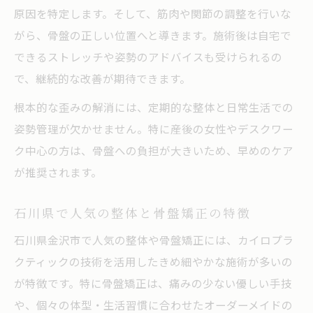
整体と骨盤矯正で若々しさを保つポイント
原因を特定します。そして、筋肉や関節の調整を行いな
がら、骨盤の正しい位置へと導きます。施術後は自宅で
産後ケアに整体が選ばれる理由とは
できるストレッチや姿勢のアドバイスも受けられるの
産後の骨盤ケアに整体が推奨されるわけ
で、継続的な改善が期待できます。
整体による産後骨盤矯正の方法と効果
根本的な歪みの解消には、定期的な整体と日常生活での
石川県で整体を選ぶときの産後ケアポイン
姿勢管理が欠かせません。特に産後の女性やデスクワー
ト
ク中心の方は、骨盤への負担が大きいため、早めのケア
整体とストレッチで産後の身体を整える秘
が推奨されます。
訣
骨盤矯正と整体が産後美容をサポートする
石川県で人気の整体と骨盤矯正の特徴
理由
石川県金沢市で人気の整体や骨盤矯正には、カイロプラ
整体で骨盤を整えるメリット徹底解説
クティックの技術を活用したきめ細やかな施術が多いの
整体による骨盤矯正で得られる主なメリッ
が特徴です。特に骨盤矯正は、痛みの少ない優しい手技
ト
や、個々の体型・生活習慣に合わせたオーダーメイドの