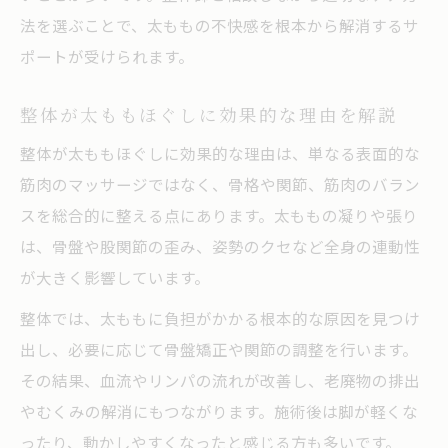
法を選ぶことで、太ももの不快感を根本から解消するサ
太ももほぐしに整体が必要なサインとは
ポートが受けられます。
整体が必要な太ももの症状とチェックポイ
ント
整体が太ももほぐしに効果的な理由を解説
太ももに違和感が続く場合は整体で早期ケ
整体が太ももほぐしに効果的な理由は、単なる表面的な
ア
筋肉のマッサージではなく、骨格や関節、筋肉のバラン
整体に行った方がいい人の特徴を紹介
スを総合的に整える点にあります。太ももの凝りや張り
太ももほぐしマッサージで改善しないとき
は、骨盤や股関節の歪み、姿勢のクセなど全身の連動性
は整体
が大きく影響しています。
整体を受けるべき太もも痛みのサインを解
整体では、太ももに負担がかかる根本的な原因を見つけ
説
出し、必要に応じて骨盤矯正や関節の調整を行います。
その結果、血流やリンパの流れが改善し、老廃物の排出
やむくみの解消にもつながります。施術後は脚が軽くな
ったり、動かしやすくなったと感じる方も多いです。