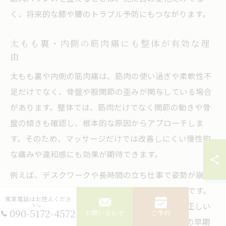
く、将来的な膝や腰のトラブル予防にもつながります。
太もも裏・内側の筋肉痛にも整体が有効な理
由
太もも裏や内側の筋肉痛は、筋肉の使い過ぎや柔軟性不
足だけでなく、骨盤や股関節の歪みが関与している場合
があります。整体では、筋肉だけでなく関節の動きや骨
盤の傾きも確認し、根本的な原因からアプローチしま
す。そのため、マッサージだけでは改善しにくい慢性的
な痛みや違和感にも効果が期待できます。
例えば、デスクワークや長時間の立ち仕事で姿勢が崩れ
やすい方は、太もも裏や内側に負担が集中しがちです。
営業電話はお控えくださ
整体施術を受けることで、筋肉の緊張を和らげ、正しい
い。
090-5172-4572
お問い合わせ
ご予約
姿勢を保ちやすくなります。結果として、筋肉痛の早期