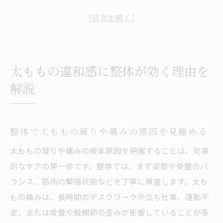
太もも筋肉痛のような不快感も整体で対応
整体が太ももほぐしに効果的な理由を解説
太もものマッサージと整体の違いを知ろう
整体による太もも柔軟性アップの仕組み
太ももの違和感に整体が効く理由を
整体を活用した太もも張りの根本改善術
解説
整体で太ももの張りを根本から改善する方
法
整体で太ももの凝りや痛みの原因を見極める
太もも張り整体の施術内容と効果の特徴
太ももの凝りや痛みの根本原因を把握することは、効果
整体太もも痩せを目指す具体的なアプロー
的なケアの第一歩です。整体では、まず姿勢や骨盤のバ
チ
ランス、筋肉の緊張状態などを丁寧に検査します。太も
太もも前張りの悩みには整体が有効な理由
もの痛みは、長時間のデスクワークや立ち仕事、運動不
整体による太もも裏・外側の悩み改善法
足、または骨盤や股関節の歪みが影響していることが多
姿勢と骨盤の乱れが太ももへ与える影響