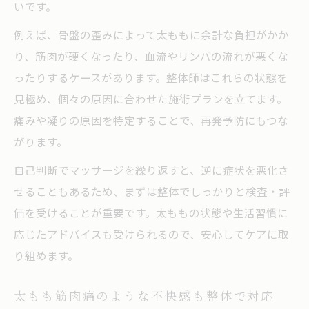
いです。
姿勢の乱れと太もも凝りの関係性を整体で
例えば、骨盤の歪みによって太ももに余計な負担がかか
解説
り、筋肉が硬くなったり、血流やリンパの流れが悪くな
骨盤の歪みが太ももに及ぼす影響と整体対
ったりするケースがあります。整体師はこれらの状態を
応
見極め、個々の原因に合わせた施術プランを立てます。
整体による姿勢改善で太もも悩みを予防す
痛みや凝りの原因を特定することで、再発予防にもつな
る
がります。
整体施術で骨盤バランスを整える重要性
自己判断でマッサージを繰り返すと、逆に症状を悪化さ
太ももの痛みは骨盤矯正整体で軽減できる
せることもあるため、まずは整体でしっかりと検査・評
ストレッチと整体で叶えるスッキリ太もも
価を受けることが重要です。太ももの状態や生活習慣に
整体に加えた太ももストレッチの効果アッ
応じたアドバイスも受けられるので、安心してケアに取
プ法
り組めます。
太もも柔らかくするストレッチと整体の活
用術
太もも筋肉痛のような不快感も整体で対応