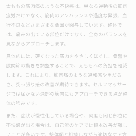
太ももほぐしローラーと整体の組み合わせ
太ももの筋肉痛のような不快感は、単なる運動後の筋肉
整体とストレッチで痛み改善を目指すコツ
疲労だけでなく、筋肉のアンバランスや過度な緊張、血
行不良などさまざまな要因が関与しています。整体で
整体後の太ももセルフストレッチの方法
は、痛みの出ている部位だけでなく、全身のバランスを
筋肉のバランス調整で太もも悩みを軽減
見ながらアプローチします。
整体で太もも筋肉のバランスを調整する意
味
具体的には、硬くなった筋肉をやさしくほぐし、骨盤や
股関節の動きを調整することで、太ももへの負担を軽減
太もも裏・内側の筋肉痛にも整体が有効な
します。これにより、筋肉痛のような違和感や重だる
理由
さ、突っ張り感の改善が期待できます。セルフマッサー
整体で全身バランスを整え太もも悩みを解
ジでは届かない深部の筋肉にもアプローチできる点が整
決
体の強みです。
筋肉バランス整体とセルフケアの違いを解
また、症状が慢性化している場合や、何度も同じ部位に
説
不快感が出る場合は、自己流のケアでは根本改善が難し
太もも筋肉痛の予防に整体施術を活用しよ
いことが多いです。整体師と相談しながら適切なケア方
う