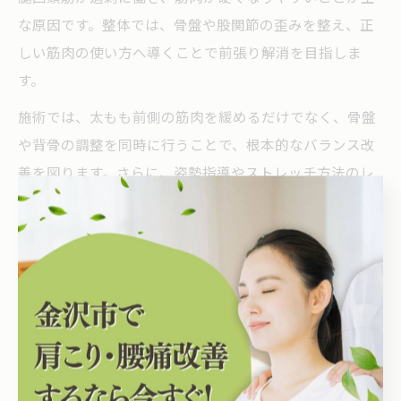
な原因です。整体では、骨盤や股関節の歪みを整え、正
しい筋肉の使い方へ導くことで前張り解消を目指しま
す。
施術では、太もも前側の筋肉を緩めるだけでなく、骨盤
や背骨の調整を同時に行うことで、根本的なバランス改
善を図ります。さらに、姿勢指導やストレッチ方法のレ
クチャーも行い、日常生活での再発防止に役立てます。
例えば、長時間のデスクワークによる前傾姿勢が習慣化
している方は、整体の施術で骨盤を正しい位置に戻し、
太もも前側の負担を軽減できます。セルフケアとして
は、太もも前部のストレッチや軽いマッサージも効果的
です。改善には個人差があり、継続的なケアが重要で
す。