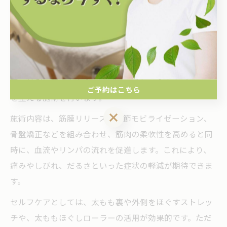
整体による太もも裏・外側の悩み改善法
太もも裏や外側の張り・痛みは、筋肉の使い過ぎや姿勢
のアンバランス、股関節や骨盤の歪みが主な原因です。
整体では、ハムストリングスや外側広筋など、太もも
裏・外側の筋肉を中心にアプローチし、全身のバランス
ご予約はこちら
を整える施術を行います。
ご予約はこちら
施術内容は、筋膜リリースや関節モビライゼーション、
骨盤矯正などを組み合わせ、筋肉の柔軟性を高めると同
時に、血流やリンパの流れを促進します。これにより、
痛みやしびれ、だるさといった症状の軽減が期待できま
す。
セルフケアとしては、太もも裏や外側をほぐすストレッ
チや、太ももほぐしローラーの活用が効果的です。ただ