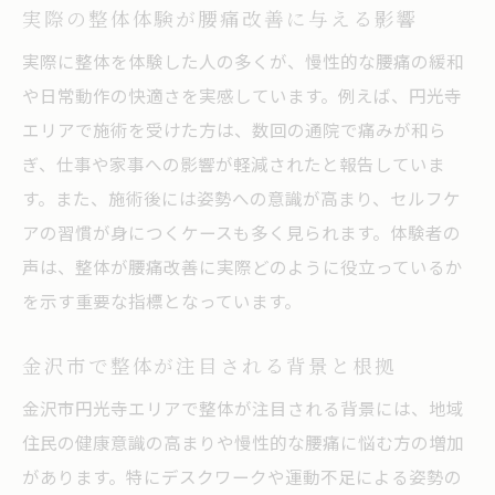
実際の整体体験が腰痛改善に与える影響
口コミや評判で見る整体院の選び方とは
実際に整体を体験した人の多くが、慢性的な腰痛の緩和
安全な整体施術者を見極めるための視点
や日常動作の快適さを実感しています。例えば、円光寺
整体院利用者の声から学ぶ信頼性チェック
エリアで施術を受けた方は、数回の通院で痛みが和ら
金沢市で整体院を選ぶ際の実践的アドバイ
ぎ、仕事や家事への影響が軽減されたと報告していま
ス
す。また、施術後には姿勢への意識が高まり、セルフケ
整体予約前に確認したい重要ポイント
アの習慣が身につくケースも多く見られます。体験者の
腰痛再発防止に役立つ整体の活用法
声は、整体が腰痛改善に実際どのように役立っているか
を示す重要な指標となっています。
整体施術で腰痛再発を防ぐための工夫
姿勢改善と整体が腰痛予防に効く理由
金沢市で整体が注目される背景と根拠
整体のセルフケア指導が再発防止に有効
金沢市円光寺エリアで整体が注目される背景には、地域
腰痛対策として整体を継続利用する利点
住民の健康意識の高まりや慢性的な腰痛に悩む方の増加
整体と日常生活の見直しが再発防止の鍵
があります。特にデスクワークや運動不足による姿勢の
整体院で学ぶ腰痛予防の実践方法