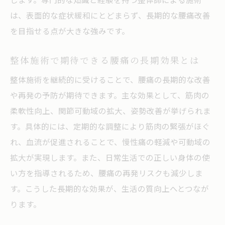
は、表面的な症状緩和にとどまらず、長期的な腰痛改善
地域密着型整体院のメリットとその魅力
を目指せる点が大きな強みです。
整体予約時に知っておきたいチェック項目
整体と整骨院の違いで迷う方へのヒント
整体施術で期待できる腰痛の長期効果とは
整体と整骨院の施術特徴を分かりやすく解
整体施術を継続的に受けることで、腰痛の長期的な改善
説
や再発の予防が期待できます。主な効果として、筋肉の
腰痛改善に適した整体と整骨院の選び方
柔軟性向上、関節可動域の拡大、姿勢改善が挙げられま
整体・整骨院の違いが腰痛対策に与える影
す。具体的には、定期的な調整により筋肉の緊張がほぐ
響
れ、血流が促進されることで、慢性痛の軽減や可動域の
整体と整骨院の資格・施術内容を比較する
拡大が実現します。また、日常生活での正しい身体の使
腰痛改善に迷った時の整体活用ポイント
い方を指導されるため、腰痛の再発リスクも減少しま
金沢市で整体と整骨院を選ぶ際の注意点
す。こうした長期的な効果が、生活の質向上へとつなが
ります。
信頼できる整体院を見極めるコツを紹介
信頼される整体院の特徴と選定基準を解説