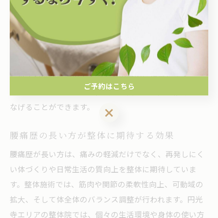
整体が腰痛再発予防に有効とされるのは、根本原因への
アプローチと日常生活の改善指導が並行して行われるた
めです。具体的には、姿勢や動作パターンの見直し、筋
力バランスの調整が施術の一環として提供されます。例
えば、円光寺の整体院では、施術後に自宅でできるスト
レッチや姿勢維持のポイントを段階的に指導します。こ
ご予約はこちら
れにより、再発リスクを低減し、長期的な健康維持につ
なげることができます。
ご予約はこちら
腰痛歴の長い方が整体に期待する効果
腰痛歴が長い方は、痛みの軽減だけでなく、再発しにく
い体づくりや日常生活の質向上を整体に期待していま
す。整体施術では、筋肉や関節の柔軟性向上、可動域の
拡大、そして体全体のバランス調整が行われます。円光
寺エリアの整体院では、個々の生活環境や身体の使い方