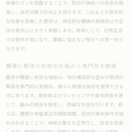
脊椎のズレを調整することで、筋肉や神経への負担を軽
由
減し、自然治癒力の向上を図ります。このような根本的
慢性的な腰痛に整体を選ぶ理由を探る
な改善を意識した整体は、慢性的な腰痛の再発防止や生
整体が慢性腰痛に選ばれる信頼の理由
活の質向上に大きく貢献します。結果として、日常生活
腰痛改善で整体を選択するべきタイミング
での動作が楽になり、腰痛に悩まない毎日への第一歩と
なります。
慢性腰痛に整体施術が支持される背景とは
整体が腰痛再発予防に有効とされる根拠
腰痛に整体が有効な仕組みと専門性を解説
腰痛歴の長い方が整体に期待する効果
整体が腰痛に有効な理由は、体の構造的な歪みや筋肉の
整体利用者の声から見る腰痛改善の実際
緊張を専門的に見極め、個々に最適な施術を提供できる
円光寺で整体を受けるメリットと注意点
点にあります。施術者はカウンセリングや身体評価を通
円光寺周辺の整体利用で得られる安心感
じて、痛みの根源を特定し、的確な手技を行います。例
整体院選びで重視すべき施術者の特徴
えば、腰椎や骨盤周辺の関節調整、筋肉の緩和操作を組
円光寺の整体で体感できる腰痛緩和の利点
み合わせることで、神経の働きを正常化し、血流を促進
整体施術時に注意したい点と安全対策
します。専門的な知識と経験を持つ整体師による施術