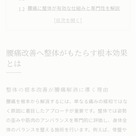
腰痛に整体が有効な仕組みと専門性を解説
整体施術で期待できる腰痛の長期効果とは
実際の整体体験が腰痛改善に与える影響
金沢市で整体が注目される背景と根拠
整体の効果を腰痛再発防止に活かすポイン
腰痛改善へ整体がもたらす根本効果
ト
とは
整体で腰痛を和らげるためのポイント解説
整体で腰痛を軽減する施術選びのコツ
整体の根本改善が腰痛解消に導く理由
腰痛対策に効果的な整体の施術内容とは
腰痛を根本から解消するには、単なる痛みの緩和ではな
整体施術前後の注意点と腰痛緩和の工夫
く原因に着目したアプローチが重要です。整体では姿勢
金沢市の整体で実感できる腰痛改善の流れ
の歪みや筋肉のアンバランスを専門的に評価し、身体全
整体利用時に知っておきたい腰痛対応方法
体のバランスを整える施術を行います。例えば、骨盤や
整体のアフターケアが腰痛対策に役立つ理