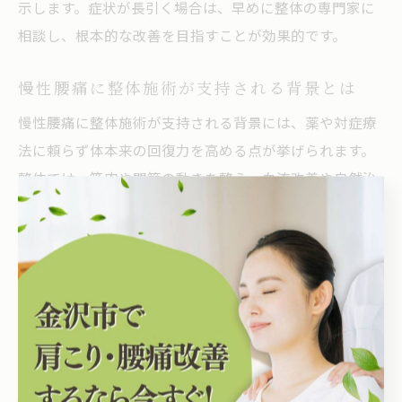
示します。症状が長引く場合は、早めに整体の専門家に
相談し、根本的な改善を目指すことが効果的です。
慢性腰痛に整体施術が支持される背景とは
慢性腰痛に整体施術が支持される背景には、薬や対症療
法に頼らず体本来の回復力を高める点が挙げられます。
整体では、筋肉や関節の動きを整え、血流改善や自然治
癒力の向上を目指します。石川県金沢市円光寺の整体院
では、施術後にセルフケアや生活指導も行い、利用者の
日常に寄り添ったサポートが特徴です。こうした包括的
なケアにより、再発しにくい身体づくりが期待できるた
め、多くの方に選ばれています。
整体が腰痛再発予防に有効とされる根拠