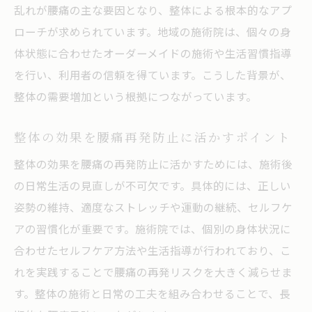
乱れが腰痛の主な要因となり、整体による根本的なアプ
整体施術の効果を最大化する日常ケア方法
ローチが求められています。地域の施術院は、個々の身
整体後の腰痛ケアに役立つ生活習慣改善
体状態に合わせたオーダーメイドの施術や生活習慣指導
自宅でできる整体的セルフケアのポイント
を行い、利用者の信頼を得ています。こうした背景が、
整体の需要増加という根拠につながっています。
整体効果を高めるための日常ストレッチ法
腰痛防止に整体と併用したいケア習慣
整体の効果を腰痛再発防止に活かすポイント
整体施術後の体調変化に合わせた対策法
整体の効果を腰痛の再発防止に活かすためには、施術後
整体院がすすめる腰痛予防のセルフケア
の日常生活の見直しが不可欠です。具体的には、正しい
姿勢の維持、適度なストレッチや運動の継続、セルフケ
アの習慣化が重要です。施術院では、個別の身体状況に
合わせたセルフケア方法や生活指導が行われており、こ
れを実践することで腰痛の再発リスクを大きく減らせま
す。整体の施術と日常の工夫を組み合わせることで、長