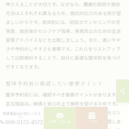
押さえることが大切です。なぜなら、腰痛の原因や施術
方法は人それぞれ異なるため、個別対応力のある院が望
ましいからです。具体的には、初回カウンセリングの充
実度、施術後のセルフケア指導、再発防止のための生活
習慣アドバイスなどを比較しましょう。また、通いやす
さや予約のしやすさも重要です。これらをリストアップ
して比較検討することで、自分に最適な整体院を見つけ
やすくなります。
整体予約前に確認したい重要ポイント
整体予約前には、確認すべき重要ポイントがあります。
主な理由は、納得と安心の上で施術を受けるためです。
例えば、施術内容や方針、施術者の資格、カウンセリン
営業電話はお控えくださ
い。
090-5172-4572
グ体制、アフターケアの有無などは必ず事前に確認しま
お問い合わせ
ご予約