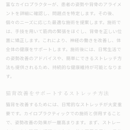
カイロプラクティック施術の効果を最大化
富なカイロプラクターが、患者の姿勢や背骨のアライメ
するために
ントを詳細に確認し、問題点を特定します。その後、
猫背と肩こりの同時改善を目指す施術法
個々のニーズに応じた最適な施術を提案します。施術で
は、手技を用いて筋肉の緊張をほぐし、背骨を正しい位
施術後の日常生活での注意点
置に矯正します。これにより、神経の働きを改善し、体
石川県金沢市円光寺で体験する猫背改善と健康
全体の健康をサポートします。施術後には、日常生活で
的な生活の秘訣
の姿勢改善のアドバイスや、簡単にできるストレッチ方
円光寺でのカイロプラクティック体験談
法も提供されるため、持続的な健康維持が可能となりま
健康を維持するための地域密着型サービス
す。
の利点
猫背改善に対する地域の取り組み
猫背改善をサポートするストレッチ方法
健康的な生活を送るために必要な情報
猫背を改善するためには、日常的なストレッチが大変重
カイロプラクティックと地域の健康イベン
要です。カイロプラクティックでの施術と併用すること
ト
で、姿勢改善の効果が一層高まります。まず、ストレー
地域での健康維持活動の実例