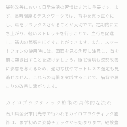
利点
姿勢改善において日常生活の習慣は非常に重要です。ま
猫背改善に必要な姿勢の基本を学ぶ
ず、長時間座るデスクワークでは、背中を真っ直ぐに
健康的な生活を送るための姿勢維持法
し、肩をリラックスさせることが大切です。定期的に立
カイロプラクティックによる体のバランス
ち上がり、軽いストレッチを行うことで、血行を促進
調整
し、筋肉の緊張をほぐすことができます。また、スマー
トフォンの使用時には、画面を見る角度に注意し、首を
姿勢改善がもたらす生活の質の向上
前に突き出すことを避けましょう。睡眠環境も姿勢改善
姿勢を整えるための長期的なアプローチ
に影響を与えるため、適切な枕やマットレスの選定も見
カイロプラクティックを通じて猫背解消と肩こ
逃せません。これらの習慣を実践することで、猫背や肩
り解放への第一歩
こりの改善に繋がります。
初めてのカイロプラクティック体験につい
て
カイロプラクティック施術の具体的な流れ
猫背改善に向けた最初のステップ
石川県金沢市円光寺で行われるカイロプラクティック施
肩こりの原因とそれを和らげる方法
術は、まず初めに姿勢チェックから始まります。経験豊