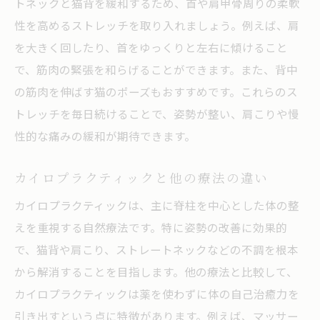
トネックと猫背を緩和するため、首や肩甲骨周りの柔軟
肩こりと猫背の関係性を解き明かすカイロプラ
性を高めるストレッチを取り入れましょう。例えば、肩
クティックの視点
を大きく回したり、首をゆっくりと左右に傾けること
で、筋肉の緊張を和らげることができます。また、背中
肩こりと猫背の複雑な関係を理解する
の筋肉を伸ばす猫のポーズもおすすめです。これらのス
カイロプラクティックが提供する視点と解
トレッチを毎日続けることで、姿勢が整い、肩こりや慢
決策
性的な痛みの緩和が期待できます。
肩こり改善に寄与する姿勢の重要性
肩こりと猫背を同時に改善するアプローチ
カイロプラクティックと他の療法の違い
施術による肩こり改善の成功事例
カイロプラクティックは、主に脊柱を中心とした体の整
猫背が及ぼす肩こりへの影響を知る
えを重視する自然療法です。特に姿勢の改善に効果的
自然な方法でストレートネックを改善するカイ
で、猫背や肩こり、ストレートネックなどの不調を根本
ロプラクティックの力
から解消することを目指します。他の療法と比較して、
ストレートネックに対するカイロプラクテ
カイロプラクティックは薬を使わずに体の自己治癒力を
ィックのアプローチ
引き出すという点に特徴があります。例えば、マッサー