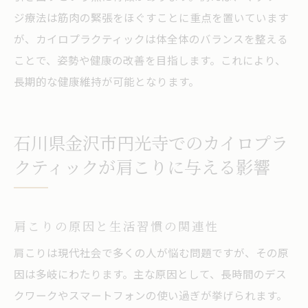
自然治癒を促進する施術方法とは
ジ療法は筋肉の緊張をほぐすことに重点を置いています
が、カイロプラクティックは体全体のバランスを整える
ストレートネックと日常生活の改善点
ことで、姿勢や健康の改善を目指します。これにより、
カイロプラクティックの力で得られる健康
長期的な健康維持が可能となります。
的な首の状態
ストレートネック改善を目指した実践的な
テクニック
石川県金沢市円光寺でのカイロプラ
施術後の健康維持のためのヒント
クティックが肩こりに与える影響
肩こりの原因と生活習慣の関連性
肩こりは現代社会で多くの人が悩む問題ですが、その原
因は多岐にわたります。主な原因として、長時間のデス
クワークやスマートフォンの使い過ぎが挙げられます。