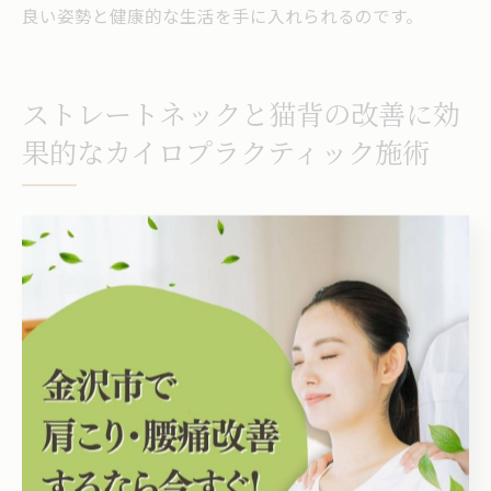
良い姿勢と健康的な生活を手に入れられるのです。
ストレートネックと猫背の改善に効
果的なカイロプラクティック施術
ストレートネックの症状とその健康リスク
ストレートネックは、現代社会において多くの人が直面
する姿勢の問題です。主な症状としては、首の痛み、肩
こり、頭痛、さらには視力の低下や集中力の欠如があり
ます。このような症状は、長時間のデスクワークやスマ
ートフォンの使用による姿勢の悪化が原因で発生するこ
とが多いです。ストレートネックが進行すると、脊椎の