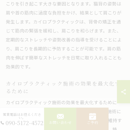
こりを引き起こす大きな要因となります。猫背の姿勢は
肩や首の筋肉に過度な負担をかけ、結果として肩こりが
発生します。カイロプラクティックは、背骨の矯正を通
じて筋肉の緊張を緩和し、肩こりを和らげます。また、
定期的なストレッチや姿勢改善の指導を受けることによ
り、肩こりを長期的に予防することが可能です。肩の筋
肉を伸ばす簡単なストレッチを日常に取り入れることも
効果的です。
カイロプラクティック施術の効果を最大化す
るために
カイロプラクティック施術の効果を最大化するために
は、施術後のライフスタイルの改善が重要です。施術に
営業電話はお控えくださ
い。
より背骨や骨盤の歪みが整えられますが、それを維持す
090-5172-4572
お問い合わせ
ご予約
るためには日常生活での姿勢管理が欠かせません。特