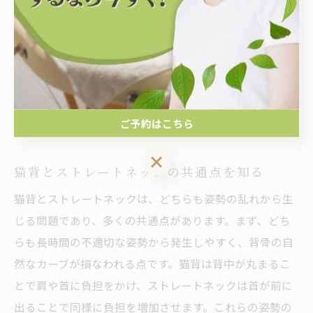
自然なカーブが失われ、体全体のバランスが崩れるた
め、健康全般に悪影響を及ぼす可能性があります。この
ため、早期の改善が重要です。特に、カイロプラクティ
ックは、骨格の矯正を通じて自然な姿勢を取り戻す手助
けをし、健康リスクを軽減するために有効なアプローチ
です。日常生活で意識的に姿勢を正し、適度な休息を取
ご予約はこちら
ることも、ストレートネックの予防に役立ちます。
ご予約はこちら
猫背とストレートネックの共通点を知る
猫背とストレートネックは、どちらも姿勢の乱れから生
じる問題であり、多くの共通点があります。まず、どち
らも長時間の不適切な姿勢から発生しやすく、背骨の自
然なカーブが損なわれる点です。猫背は背中が丸まるこ
とで肩や首に負担をかけ、ストレートネックは首が前に
出ることで同様に負担を増加させます。これらの姿勢の