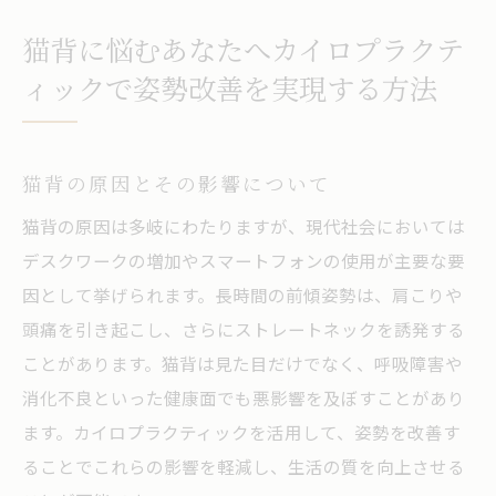
カイロプラクティック施術の具体的な流れ
猫背に悩むあなたへカイロプラクテ
猫背改善をサポートするストレッチ方法
ィックで姿勢改善を実現する方法
カイロプラクティックと他の療法の違い
石川県金沢市円光寺でのカイロプラクティック
猫背の原因とその影響について
が肩こりに与える影響
肩こりの原因と生活習慣の関連性
猫背の原因は多岐にわたりますが、現代社会においては
デスクワークの増加やスマートフォンの使用が主要な要
カイロプラクティックによる肩こり改善の
因として挙げられます。長時間の前傾姿勢は、肩こりや
メカニズム
頭痛を引き起こし、さらにストレートネックを誘発する
円光寺で受けられる肩こり専門の施術例
ことがあります。猫背は見た目だけでなく、呼吸障害や
肩こりと猫背の相関関係を理解する
消化不良といった健康面でも悪影響を及ぼすことがあり
肩こりを解消するための日常ケアのポイン
ます。カイロプラクティックを活用して、姿勢を改善す
ト
ることでこれらの影響を軽減し、生活の質を向上させる
カイロプラクティック施術後のアフターフ