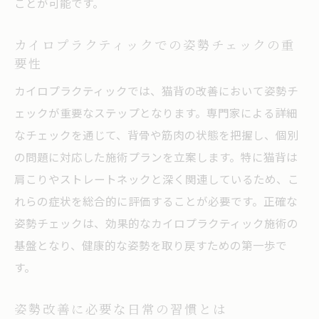
ことが可能です。
ォロー
ストレートネックと猫背の改善に効果的なカイ
カイロプラクティックでの姿勢チェックの重
ロプラクティック施術
要性
ストレートネックの症状とその健康リスク
カイロプラクティックでは、猫背の改善において姿勢チ
猫背とストレートネックの共通点を知る
ェックが重要なステップとなります。専門家による詳細
なチェックを通じて、背骨や筋肉の状態を把握し、個別
カイロプラクティックがストレートネック
の問題に対応した施術プランを立案します。特に猫背は
に及ぼす効果
肩こりやストレートネックと深く関連しているため、こ
首の健康を守るための姿勢矯正法
れらの症状を総合的に評価することが必要です。正確な
施術によるストレートネックの改善事例
姿勢チェックは、効果的なカイロプラクティック施術の
日常生活に取り入れたい予防策
基盤となり、健康的な姿勢を取り戻すための第一歩で
姿勢改善の鍵はカイロプラクティックにあり自
す。
然な健康を取り戻す
自然療法としてのカイロプラクティックの
姿勢改善に必要な日常の習慣とは