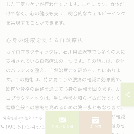
じた丁寧なケアが行われています。これにより、身体だ
けでなく、心の健康も支え、総合的なウェルビーイング
を実現することができます。
心身の健康を支える自然療法
カイロプラクティックは、石川県金沢市でも多くの人に
支持されている自然療法の一つです。その魅力は、身体
のバランスを整え、自然治癒力を高めることにありま
す。この施術は、特に肩こりや腰痛の軽減に効果的で、
筋肉や骨格の調整を通じて心身の調和を図ります。カイ
ロプラクティックは、単に症状を和らげるだけでなく、
健康全般への意識を高めるための第一歩ともなります。
施術を受けることで、日常生活の中でのストレスが軽減
営業電話はお控えくださ
い。
090-5172-4572
され、心の健康もサポートされます。また、施術後のセ
お問い合わせ
ご予約