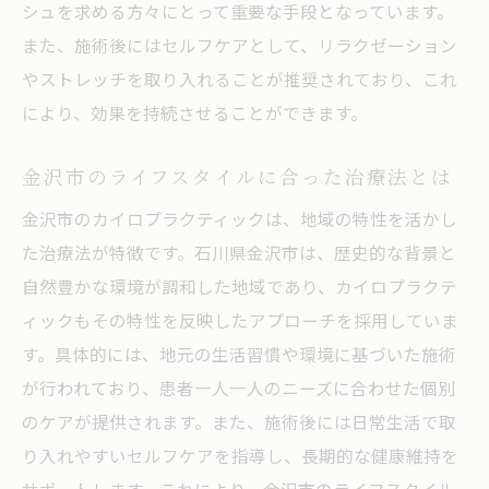
金沢市民が実感する健康の変化
シュを求める方々にとって重要な手段となっています。
心身の健康を支える自然療法
また、施術後にはセルフケアとして、リラクゼーション
やストレッチを取り入れることが推奨されており、これ
日常生活へのポジティブな影響
により、効果を持続させることができます。
カイロプラクティックで得られる健康維持
の秘訣
金沢市のライフスタイルに合った治療法とは
持続的な施術の効果とその実例
金沢市のカイロプラクティックは、地域の特性を活かし
金沢市のカイロプラクティック治療がもたらす
た治療法が特徴です。石川県金沢市は、歴史的な背景と
姿勢改善の秘密
自然豊かな環境が調和した地域であり、カイロプラクテ
姿勢改善の重要性とカイロプラクティック
ィックもその特性を反映したアプローチを採用していま
姿勢ケアに特化した施術内容
す。具体的には、地元の生活習慣や環境に基づいた施術
具体的な姿勢改善の成功事例
が行われており、患者一人一人のニーズに合わせた個別
カイロプラクティックで姿勢を整えるプロ
のケアが提供されます。また、施術後には日常生活で取
セス
り入れやすいセルフケアを指導し、長期的な健康維持を
姿勢改善をサポートする日常ケア