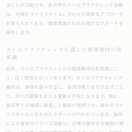
ることが可能です。金沢市のカイロプラクティック治療
ゆるりが提供するカイロプラクティックの
は、地域のライフスタイルに合わせた柔軟なアプローチ
特長
を取り入れており、健康増進のための強力なサポートを
施術後のセルフケアとその効果
提供します。
地元密着型の施術スタイル
カスタマイズされた施術プランの紹介
カイロプラクティックを通じた健康維持の新
常識
健康サポートのための多様なサービス
ゆるりで実現する持続的な健康維持
近年、カイロプラクティックは健康維持の新常識とし
て、広く認知されつつあります。カイロプラクティック
施術は、身体の歪みを正し、自然治癒力を引き出すこと
で、日々の健康を支える重要な手段となります。特に、
金沢市では地域に根差した施術が提供され、個々のライ
フスタイルに合わせたサポートが行われています。施術
による身体のバランス調整は、日常の疲労を効果的に軽