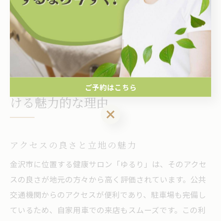
高いとされています。このように、金沢市のカイロプラ
クティックは、心身のバランスを整える効果が地域の住
民に広く支持されています。
金沢市でカイロプラクティックを受
ご予約はこちら
ける魅力的な理由
ご予約はこちら
アクセスの良さと立地の魅力
金沢市に位置する健康サロン「ゆるり」は、そのアクセ
スの良さが地元の方々から高く評価されています。公共
交通機関からのアクセスが便利であり、駐車場も完備し
ているため、自家用車での来店もスムーズです。この利