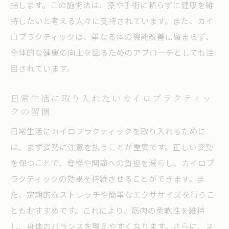
指します。この施術法は、薬や手術に頼らずに健康を維
金沢市民に支持されるカイロプラクティッ
持したいと考える人々に支持されています。また、カイ
クの理由
ロプラクティックは、単なる体の機能改善に留まらず、
健康改善への具体的な効果
全体的な健康の向上を図るためのアプローチとしても注
ストレス社会におけるカイロプラクティッ
目されています。
クの役割
金沢の気候を考慮した施術の特徴
日常生活に取り入れたいカイロプラクティッ
効果を実感した金沢市民の声
クの習慣
金沢市でカイロプラクティックを受ける魅力的
日常生活にカイロプラクティックを取り入れるために
な理由
は、まず姿勢に注意を払うことが重要です。正しい姿勢
アクセスの良さと立地の魅力
を保つことで、脊椎や関節への負担を減らし、カイロプ
豊富な経験を持つ専門家による施術
ラクティックの効果を持続させることができます。ま
た、定期的なストレッチや簡単なエクササイズを行うこ
リラックスできる施術空間の魅力
ともおすすめです。これにより、筋肉の柔軟性を維持
個別対応による信頼の施術
し、身体のバランスを整えやすくなります。さらに、ス