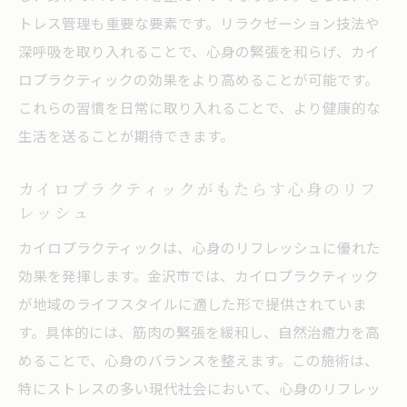
地元に密着したアットホームな雰囲気
トレス管理も重要な要素です。リラクゼーション技法や
持続的な健康サポートが受けられる環境
深呼吸を取り入れることで、心身の緊張を和らげ、カイ
石川県金沢市ならではのカイロプラクティック
ロプラクティックの効果をより高めることが可能です。
治療体験
これらの習慣を日常に取り入れることで、より健康的な
地元の文化に根ざした治療法
生活を送ることが期待できます。
金沢市特有の施術環境の特徴
カイロプラクティックがもたらす心身のリフ
地域の風土を活かした健康アプローチ
レッシュ
金沢市でしか味わえない施術の魅力
カイロプラクティックは、心身のリフレッシュに優れた
地域密着型のフィードバック体制
効果を発揮します。金沢市では、カイロプラクティック
施術後のアフターケアの充実
が地域のライフスタイルに適した形で提供されていま
カイロプラクティックの効果で金沢市民の健康
す。具体的には、筋肉の緊張を緩和し、自然治癒力を高
が変わる
めることで、心身のバランスを整えます。この施術は、
身体のバランスを整える施術の効果
特にストレスの多い現代社会において、心身のリフレッ