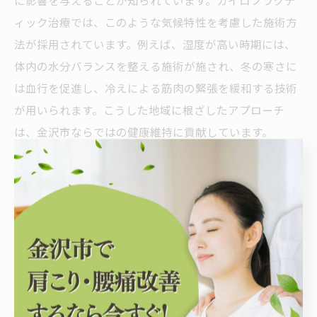
に影響を与えることが知られています。カイロプラクテ
ィック治療では、このような気候特性を考慮した施術方
法が採用されています。例えば、湿度が高い時期には、
体内の水分バランスを整える施術が施され、冬の寒さに
は血行を促進し、冷えによる筋肉の緊張を緩和する技術
が用いられます。こうした地域に根ざしたアプローチ
は、金沢市ならではの健康維持に貢献しています。
効果を実感した金沢市民の声
金沢市でカイロプラクティック治療を受けた多くの市民
が、その効果を実感しています。特に姿勢の改善やスト
レスの軽減を実感するケースが多く、慢性的な肩こりや
腰痛に悩む方々からは、日常生活での快適さが向上した
という声が寄せられています。また、地域特有の気候を
考慮した施術がもたらす安心感から、リラックス効果も