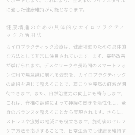
サポートします。これにより、金沢市のライフスタイル
に適した健康維持が可能となります。
姿勢が健康に与える影響とその改善方法
金沢市でのカイロプラクティック施術が日常に
健康増進のための具体的なカイロプラクティ
与える影響
ックの活用法
施術を受けることによる生活の変化
カイロプラクティック治療は、健康増進のための具体的
日常的に取り入れたいカイロプラクティッ
な方法として非常に注目されています。まず、姿勢改善
クの利点
が挙げられます。デスクワークや長時間のスマートフォ
健康意識の向上とその効果
ン使用で無意識に崩れる姿勢を、カイロプラクティック
ストレス軽減とリラクゼーションの重要性
の施術を通じて整えることで、肩こりや腰痛の軽減が期
カイロプラクティックが日々の健康に寄与
待できます。また、自然治癒力の向上にも寄与します。
する方法
これは、脊椎の調整によって神経の働きを活性化し、全
身のバランスを整えることから実現されます。さらに、
生活の質を向上させる具体的なアプローチ
ストレスや疲労の軽減にも役立ちます。施術後のセルフ
ゆるりのカイロプラクティックで金沢市の健康
ケア方法を指導することで、日常生活でも健康を維持す
維持を実現