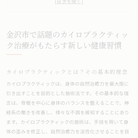
日常生活に取り入れたいカイロプラクティ
ックの習慣
カイロプラクティックがもたらす心身のリ
金沢市で話題のカイロプラクティッ
フレッシュ
ク治療がもたらす新しい健康習慣
金沢市のライフスタイルに合った治療法と
は
健康増進のための具体的なカイロプラクテ
カイロプラクティックとは？その基本的理念
ィックの活用法
カイロプラクティックは、身体の自然治癒力を最大限に
カイロプラクティックを通じた健康維持の
引き出すことを目的とした施術法です。その基本的な理
新常識
念は、脊椎を中心に身体のバランスを整えることで、神
カイロプラクティックが金沢市で支持される理
経系の働きを改善し、様々な不調を緩和することにあり
由とその効果
ます。カイロプラクティックの施術は、手技を用いて身
地域特有の施術法がもたらすメリット
体の歪みを修正し、自然治癒力を活性化させることを目